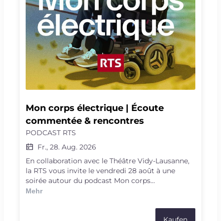
Mon corps électrique | Écoute 
commentée & rencontres
PODCAST RTS
Fr., 28. Aug. 2026
En collaboration avec le Théâtre Vidy-Lausanne,
la RTS vous invite le vendredi 28 août à une
soirée autour du podcast Mon corps
électrique.Explorez les frontières de la science, de
Mehr
la médecine et de l'humain à travers le récit
d'Arnaud Robert. Tétraplégique à la suite d'un
Kaufen
accident de montagne, il devient le premier