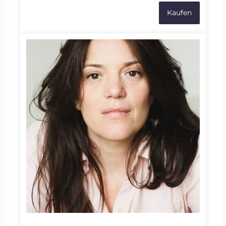
d’appliquer un processus de justice restaurative à
Kaufen
une affaire de meurtre, inspiré de celui du patron
d’un grand groupe d'assurance santé américain
par Luigi Mangione en 2024. Cette fiction
spéculative imagine la rencontre fictive entre
l’auteur du coup de feu et la veuve de la victime,
encadrée par de véritables facilitatrices en
justice restaurative et la romancière Adèle Yon.
Ce projet met en lumière la complexité des
conflits, l’importance de l’écoute et la possibilité
fragile mais essentielle du dialogue comme
alternative à la logique punitive.