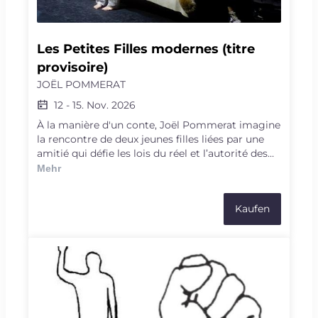
Les Petites Filles modernes (titre 
provisoire)
JOËL POMMERAT
12
-
15. Nov. 2026
À la manière d'un conte, Joël Pommerat imagine
la rencontre de deux jeunes filles liées par une
amitié qui défie les lois du réel et l’autorité des
adultes. Tout oppose Jade l’inquiète et Marjorie la
Mehr
forte tête. Mais comme les contraires qui
s’attirent, elles se lient d’une amitié fusionnelle
Kaufen
qui les entrainent aux confins des limites du
corps et de l’esprit. Les mots du dramaturge et
des illusions théâtrales magistrales et délicates
dessinent un monde en clair-obscur où se joue
une « déambulation dans la construction de soi »
envoûtante et sans leçon de morale, par-delà les
peurs et les cauchemars. Une ode paradoxale et
nuancée aux puissances créatrices de