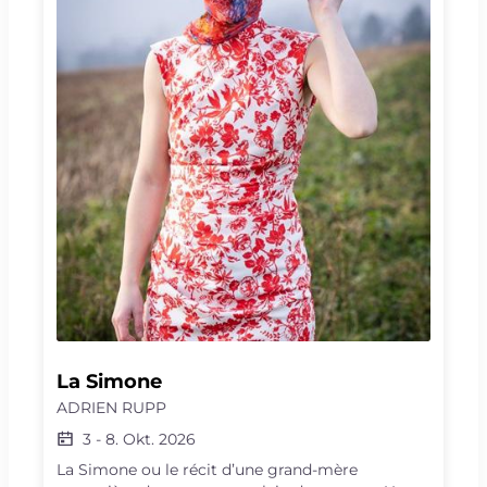
l’évidence, l’attraction, l’infernal, la
métamorphose. Elle réinvente sa performance
tous les soirs : une prière dansée et punk dédiée
au désir ardent de revoir un être aimé, et pour
cela de surmonter l’insurmontable, de dépasser
l’ivresse des sommets.
La Simone
ADRIEN RUPP
3
-
8. Okt. 2026
La Simone ou le récit d’une grand-mère