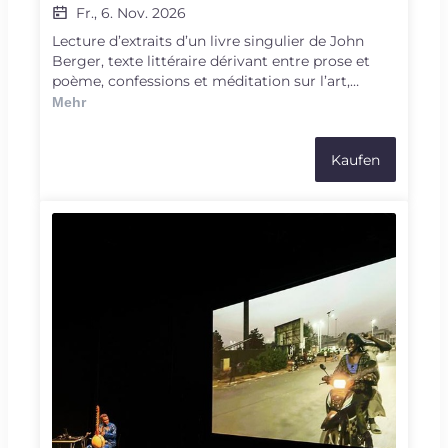
Fr., 6. Nov. 2026
Lecture d’extraits d’un livre singulier de John
Berger, texte littéraire dérivant entre prose et
poème, confessions et méditation sur l’art,
l’amour, le déracinement, le temps, l’absence.
Mehr
Kaufen