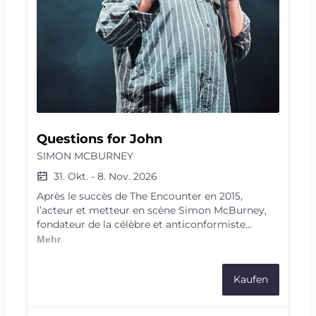
Questions for John
SIMON MCBURNEY
31. Okt.
-
8. Nov. 2026
Après le succès de The Encounter en 2015,
l’acteur et metteur en scène Simon McBurney,
fondateur de la célèbre et anticonformiste
compagnie anglaise Complicité, revient enfin à
Mehr
Vidy. Même si John Berger est mort, Simon
McBurney a encore des questions à lui poser. Ils
Kaufen
se connaissent bien : ils se sont fréquentés et ont
dialogué durant plus de 25 ans. Face aux guerres,
aux logiques d’exploitation, aux solidarités qui se