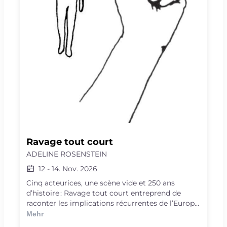
l’adolescence face à des réalités inconcevables.
Ravage tout court
ADELINE ROSENSTEIN
12
-
14. Nov. 2026
Cinq acteurices, une scène vide et 250 ans
d’histoire : Ravage tout court entreprend de
raconter les implications récurrentes de l’Europe
dans l’histoire de la Palestine, ou comment la
Mehr
Palestine et ce qui s’y déroule nous concerne,