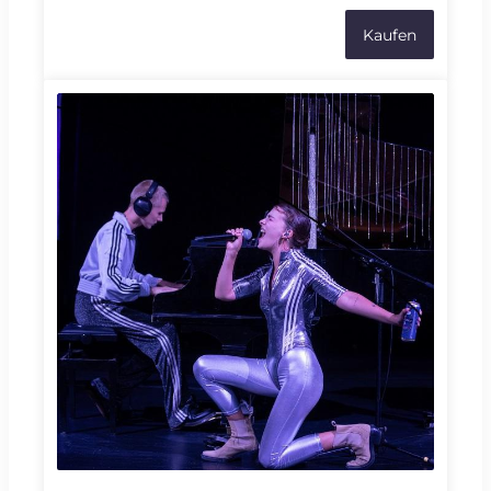
nous, en Europe. Sortir la tête de sous l’enclume
Kaufen
de l’actualité et remettre le corps en
mouvement par la réflexion incarnée : huit ans
après Décris-ravage, spectacle-documentaire-
fleuve (Vidy, 2016), voici une version
« impatiente », active et précise, pour se redire
l’histoire des Empires et des impérialismes, des
alliances et des trahisons, des haines
instrumentalisées et du mépris des peuples. Une
recréation avec le même esprit critique, l’éclat
des synthèses affûtées et la science du jeu, avec
entrain et la jubilation de ne pas se laisser écraser
par l’impuissance.