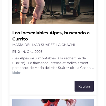
Los inescalables Alpes, buscando a 
Currito
MARÍA DEL MAR SUÁREZ, LA CHACHI
2
-
4. Okt. 2026
(Les Alpes insurmontables, à la recherche de
Currito) Le flamenco intense et radicalement
personnel de María del Mar Suárez dit La Chachi
respecte la tradition mais se charge de l’énergie
Mehr
du krump et flirte avec la transe. Accompagnée
d’une chanteuse et de deux musiciens de
Kaufen
flamenco, qui reprennent en boucle le même
morceau avec de plus en plus d’intensité, La
Chachi irradie la scène par son énergie indocile,
offrant son corps à la danse comme d’autres à la
médecine pour éprouver l'amour, l’attente,