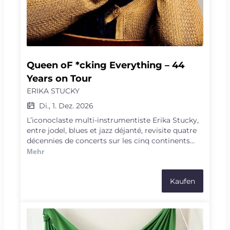
Queen oF *cking Everything – 44 
Years on Tour
ERIKA STUCKY
Di., 1. Dez. 2026
L’iconoclaste multi-instrumentiste Erika Stucky,
entre jodel, blues et jazz déjanté, revisite quatre
décennies de concerts sur les cinq continents
avec un concert-performance dont la première a
Mehr
lieu sur la scène de Vidy. Alors qu’elle publie un
livre-monstre de ses photographies, exposées en
Kaufen
septembre à Images Vevey, elle porte en scène
ces souvenirs des routes et des coulisses en les
synchronisant avec chansons, histoires de vie(s)
et anecdotes. Entre story-singing et song-telling,
un concert-spectacle en forme de road-movie