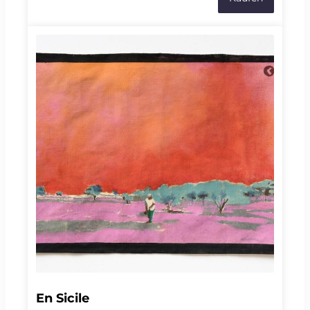
volontaire d'une étude clinique menée par les
neuroscientifiques Jocelyne Bloch et Grégoire
Courtine. Grâce à des implants cérébraux et
médullaires, il tente de retrouver l'usage de son
bras gauche, dans une aventure où se mêlent
innovation scientifique, résilience et espoir.À
l'occasion de cette soirée, découvrez plusieurs
extraits du podcast Mon corps électrique, suivis
d'une discussion en présence d'Arnaud Robert,
de Malick Reinhard, d’Henri Lorach et d’autres
invités qui seront annoncés ultérieurement. La
rencontre se conclura par un temps de
questions-réponses avec le public.Lieu : Théâtre
Vidy-Lausanne | Salle 64 - Apothéloz19h15 |
Ouverture des portes19h30 | Début de la soirée
et écoute commentée de plusieurs extraits,
suivie d'une discussion avec les invité.es20h30 |
Questions-réponses avec le public21h00 | Fin de
la soirée
En Sicile