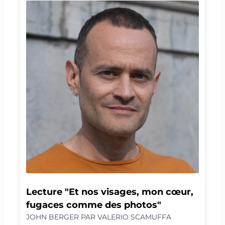
cherchent, aux savoirs qui peinent à se traduire
en actes, qu’est-il advenu aux liens qui nous
unissent ? Pourquoi détruisons-nous ce que
nous aimons ? Et que peut l'art aujourd'hui ?
Simon McBurney est un raconteur d’histoire
enthousiaste et alerte – nul autre ne sait mieux
que lui mêler récits et technologies, images et
mouvements dans des paroles incarnées et
vivantes. Seul en scène, l’acteur britannique
interroge celui qui fut son compagnon d’esprit,
John Berger. Alors s’ouvre à nouveau le temps
de la question et du poème, quand le présent
s’arrête et que les questions fourmillent – et que
l’envie d’agir se recharge d’une puissance fertile.
Lecture "Et nos visages, mon cœur, 
fugaces comme des photos"
JOHN BERGER PAR VALERIO SCAMUFFA