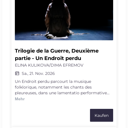
Trilogie de la Guerre, Deuxième 
partie - Un Endroit perdu
ELINA KULIKOVA/DIMA EFREMOV
Sa., 21. Nov. 2026
Un Endroit perdu parcourt la musique
folklorique, notamment les chants des
pleureuses, dans une lamentatio performative
sur le désir de tuer et la mémoire des traumas.
Mehr
Tarif spécial pour l’intégrale - trois spectacles
pour le prix de deux ▶ Acheter
Kaufen