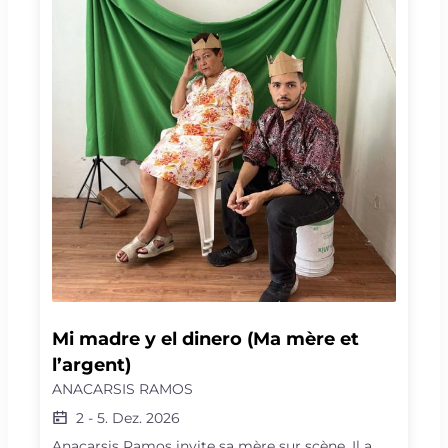
mémoriel et au présent, accompagné par Lucas
Niggli, Oli Hartung et en «special guest » la
chanteuse Brandy Butler.
Mi madre y el dinero (Ma mère et 
l’argent)
ANACARSIS RAMOS
2
-
5. Dez. 2026
Anacarsis Ramos invite sa mère sur scène. Il a